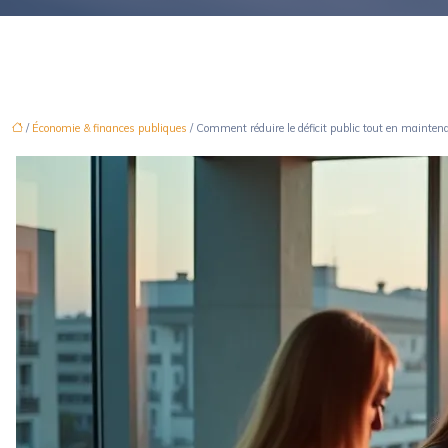
/
Économie & finances publiques
/ Comment réduire le déficit public tout en maintena