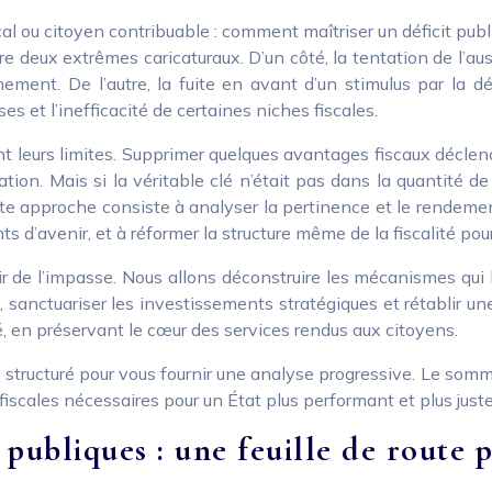
cal ou citoyen contribuable : comment maîtriser un déficit pub
re deux extrêmes caricaturaux. D’un côté, la tentation de l’aus
ement. De l’autre, la fuite en avant d’un stimulus par la d
s et l’inefficacité de certaines niches fiscales.
t leurs limites. Supprimer quelques avantages fiscaux déclenc
tion. Mais si la véritable clé n’était pas dans la quantité d
 Cette approche consiste à analyser la pertinence et le rend
d’avenir, et à réformer la structure même de la fiscalité pou
rtir de l’impasse. Nous allons déconstruire les mécanismes qui
sanctuariser les investissements stratégiques et rétablir une 
té, en préservant le cœur des services rendus aux citoyens.
t structuré pour vous fournir une analyse progressive. Le som
fiscales nécessaires pour un État plus performant et plus juste
publiques : une feuille de route p