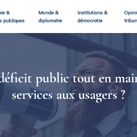
ie &
Monde &
Institutions &
Opini
s publiques
diplomatie
démocratie
tribu
éficit public tout en main
services aux usagers ?