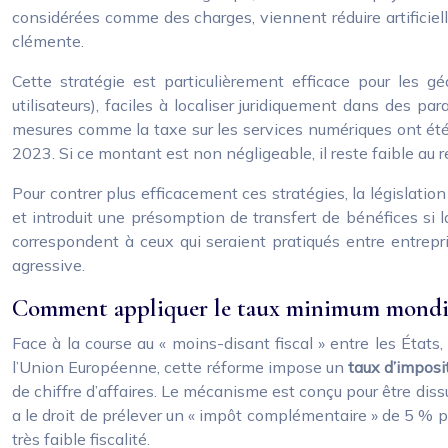
considérées comme des charges, viennent réduire artificiell
clémente.
Cette stratégie est particulièrement efficace pour les 
utilisateurs), faciles à localiser juridiquement dans des p
mesures comme la taxe sur les services numériques ont ét
2023. Si ce montant est non négligeable, il reste faible au r
Pour contrer plus efficacement ces stratégies, la législatio
et introduit une présomption de transfert de bénéfices si la 
correspondent à ceux qui seraient pratiqués entre entrepri
agressive.
Comment appliquer le taux minimum mondial d
Face à la course au « moins-disant fiscal » entre les État
l’Union Européenne, cette réforme impose un
taux d’imposi
de chiffre d’affaires. Le mécanisme est conçu pour être dissu
a le droit de prélever un « impôt complémentaire » de 5 % po
très faible fiscalité.