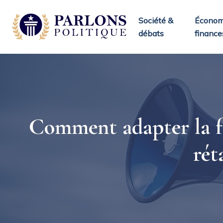
Société &
Économ
débats
finance
Comment adapter la fi
rét