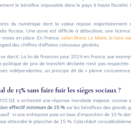
ement le bénéfice imposable dans le pays à haute fiscalité, tr
géants du numérique dont la valeur repose majoritairement
aradis fiscaux. Une usine est difficile à délocaliser, une lic
é mises en place. En France,
selon Bruno Le Maire, la taxe su
egard des chiffres d’affaires colossaux générés.
n se durcit. La loi de finances pour 2024 en France, par exem
politique de prix de transfert déclarée n’est pas respectée. L’
ses indépendantes, un principe dit de « pleine concurrence » 
e 15% sans faire fuir les sièges sociaux ?
s, l’OCDE a orchestré une réponse mondiale majeure, connue s
tion effectif minimum de 15 %
sur les bénéfices des grands g
asif : si une entreprise paie un taux d’imposition de 10 % dan
ur atteindre le plancher de 15 %. Cela réduit considérablement