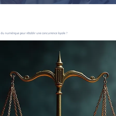
 du numérique pour rétablir une concurrence loyale ?