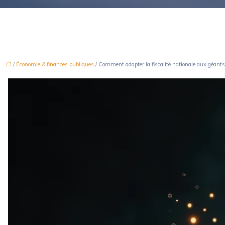
/
Économie & finances publiques
/ Comment adapter la fiscalité nationale aux géants