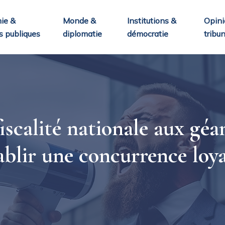
ie &
Monde &
Institutions &
Opini
s publiques
diplomatie
démocratie
tribu
scalité nationale aux gé
ablir une concurrence loya