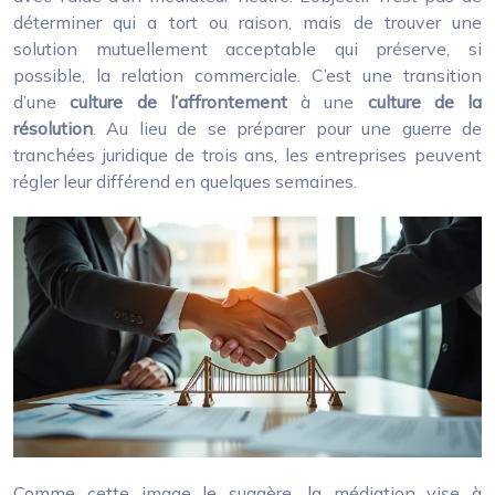
déterminer qui a tort ou raison, mais de trouver une
solution mutuellement acceptable qui préserve, si
possible, la relation commerciale. C’est une transition
d’une
culture de l’affrontement
à une
culture de la
résolution
. Au lieu de se préparer pour une guerre de
tranchées juridique de trois ans, les entreprises peuvent
régler leur différend en quelques semaines.
Comme cette image le suggère, la médiation vise à